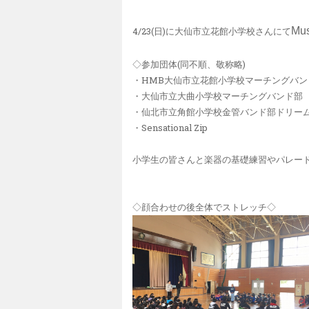
4/23(日)に大仙市立花館小学校さんにて
Mu
◇参加団体(同不順、敬称略)
・HMB大仙市立花館小学校マーチングバン
・大仙市立大曲小学校マーチングバンド部
・仙北市立角館小学校金管バンド部ドリー
・Sensational Zip
小学生の皆さんと楽器の基礎練習やパレー
◇顔合わせの後全体でストレッチ◇