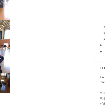
►
►
L
Twi
Fa
Mus
東
グ