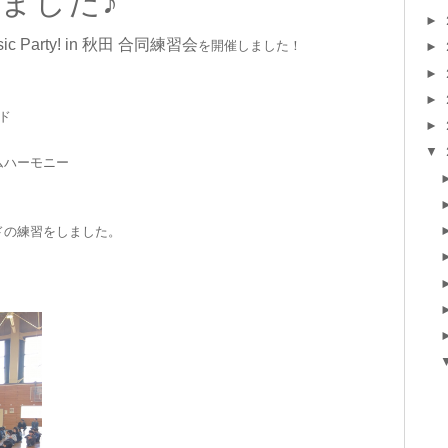
ました♪
►
sic Party! in 秋田 合同練習会
を開催しました！
►
►
►
ド
►
▼
ムハーモニー
ドの練習をしました。