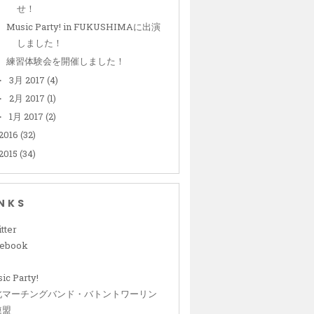
せ！
Music Party! in FUKUSHIMAに出演
しました！
練習体験会を開催しました！
3月 2017
(4)
►
2月 2017
(1)
►
1月 2017
(2)
►
2016
(32)
2015
(34)
INKS
tter
cebook
ic Party!
北マーチングバンド・バトントワーリン
連盟