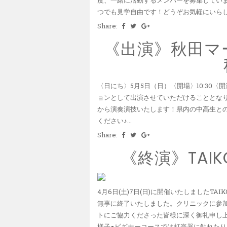
つでも見学自由です！どうぞお気軽にいらしてください
Share:
《出演》秋田マ
〈日にち〉5月5日（日）〈開場〉10:30〈開
ョンとして出演させていただけることとなりました(
から演奏演技いたします！県内の中高生と
ください♪...
Share:
《終演》TAIKO-
4月6日(土)7日(日)に開催いたしましたTAIK
無事に終了いたしました。クリニックに参
トにご協力くださった皆様に深く御礼申し上
様子●ビギナーコースでは打楽器に触れた