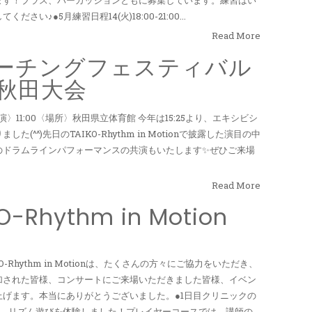
♪●5月練習日程14(火)18:00-21:00...
Read More
ーチングフェスティバル
秋田大会
演〉11:00〈場所〉秋田県立体育館 今年は15:25より、エキシビシ
^^)先日のTAIKO-Rhythm in Motionで披露した演目の中
のドラムラインパフォーマンスの共演もいたします✨ぜひご来場
Read More
Rhythm in Motion
O-Rhythm in Motionは、たくさんの方々にご協力をいただき、
加された皆様、コンサートにご来場いただきました皆様、イベン
げます。本当にありがとうございました。●1日目クリニックの
り、リズム遊びを体験しました！プレイヤーコースでは、講師の