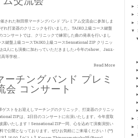
アム交流会
►
►
て開催された秋田県マーチングバンド プレミアム交流会に参加しま
►
ぞれ打楽器のクリニックを行いました。TAIKO上級コース鍵盤
▼
からのコンサートでは、クリニックで練習した曲の発表を行いまし
上級コースTAIKO上級コースSensational ZIP クリニッ
ataのお2人にも演奏に加わっていただきました♪今年のshow、Jazz-
高等学校...
Read More
マーチングバンド プレミ
流会 コンサート
の豪華ゲストをお迎えしマーチングのクリニック、打楽器のクリニッ
tional ZIPは、2日目のコンサートに出演いたします。今年度取
►
初披露いたします！Sensational ZIP一同、心を込めて演奏演技い
►
料で公開となっております。ぜひお気軽にご来場ください！(^^)
►
:00【ゲスト】Kasem Thipayametrakul氏(Royal