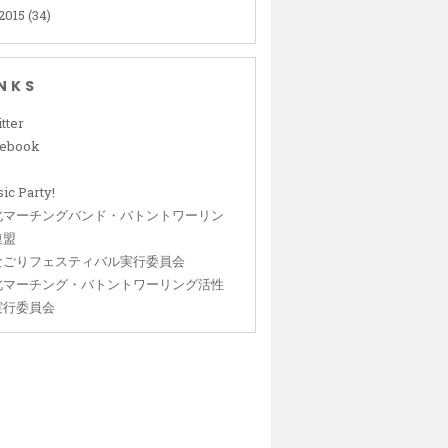
2015
(34)
INKS
tter
cebook
ic Party!
北マーチングバンド・バトントワーリン
連盟
なごりフェスティバル実行委員会
北マーチング・バトントワーリング活性
実行委員会