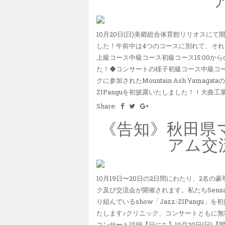
10月20日(日)美郷総合体育館リリオスに
した！午前中は4つのコースに別れて、それ
上級コース中級コース初級コース15:00
た！◆コンサートの様子初級コース中級コース鍵盤
クに参加されたMountain Ash Yamag
ZIPanguを初披露いたしました！！大曲工業
Share:
《告知》秋田県
アム交
10月19日〜20日の2日間にわたり、2名
ク及び交流会が開催されます。私たちSensa
り組んでいるshow「Jazz-ZIPangu」を
たします♪クリニック、コンサートともに無
コンサート詳細【日にち】10月20日(日)【開演】15