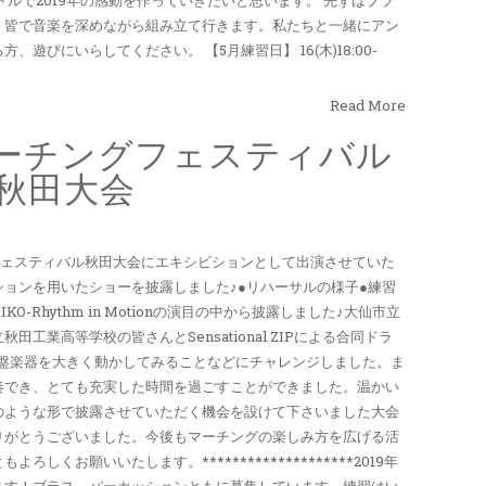
、皆で音楽を深めながら組み立て行きます。私たちと一緒にアン
遊びにいらしてください。 【5月練習日】 16(木)18:00-
Read More
ーチングフェスティバル
秋田大会
グフェスティバル秋田大会にエキシビションとして出演させていた
ョンを用いたショーを披露しました♪●リハーサルの様子●練習
KO-Rhythm in Motionの演目の中から披露しました♪大仙市立
工業高等学校の皆さんとSensational ZIPによる合同ドラ
鍵盤楽器を大きく動かしてみることなどにチャレンジしました。ま
奏でき、とても充実した時間を過ごすことができました。温かい
のような形で披露させていただく機会を設けて下さいました大会
りがとうございました。今後もマーチングの楽しみ方を広げる活
くお願いいたします。********************2019年
ます！ブラス、パーカッションともに募集しています。練習はい