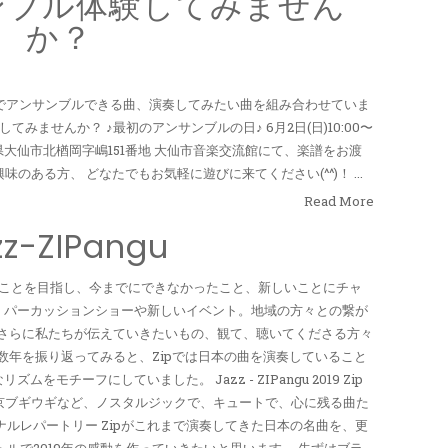
ンブル体験してみません
か？
トでアンサンブルできる曲、演奏してみたい曲を組み合わせていま
みませんか？ ♪最初のアンサンブルの日♪ 6月2日(日)10:00〜
 秋田県大仙市北楢岡字嶋151番地 大仙市音楽交流館にて、楽譜をお渡
のある方、 どなたでもお気軽に遊びに来てください(^^)！ ...
Read More
zz-ZIPangu
ることを目指し、今までにできなかったこと、新しいことにチャ
、パーカッションショーや新しいイベント。地域の方々との繋が
年、さらに私たちが伝えていきたいもの、観て、聴いてくださる方々
ここ数年を振り返ってみると、Zipでは日本の曲を演奏していること
モチーフにしていました。 Jazz - ZIPangu 2019 Zip
r 荒城の月、東京ブギウギなど、ノスタルジックで、キュートで、心に残る曲た
ナルレパートリー Zipがこれまで演奏してきた日本の名曲を、更
うタイトルで2019年の感動を作っていきたいと思います。 先ずはブラ