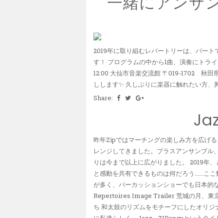
一緒にアンサ
2019年に取り組むレパートリーは、パー
す！ プログラムの中から1曲、演奏にトライして
12:00 大仙市音楽交流館 〒019-1702
しします✨ 久しぶりに楽器に触れたい方、興味
Share:
Ja
昨年Zipではマーチングの楽しみ方を広げ
レンジしてきました。ブラスアンサンブル
りは今まで以上に広がりました。 2019
と感動を共有できるものは何だろう......
が多く、パーカッションショーでも日本的なリズムを
Repertoires Image Traile
ち 和太鼓のリズムをモチーフにしたオリジ
に私達らしく。Jazz - ZIPanguとい