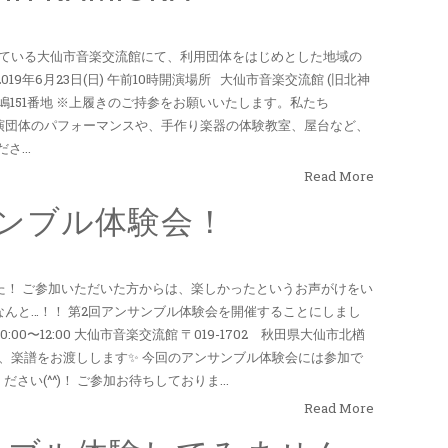
ていただいている大仙市音楽交流館にて、利用団体をはじめとした地域の
9年6月23日(日) 午前10時開演場所 大仙市音楽交流館 (旧北神
岡字嶋151番地 ※上履きのご持参をお願いいたします。私たち
定です♪各出演団体のパフォーマンスや、手作り楽器の体験教室、屋台など、
...
Read More
ンブル体験会！
した！ ご参加いただいた方からは、楽しかったというお声がけをい
なんと…！！ 第2回アンサンブル体験会を開催することにしまし
0:00〜12:00 大仙市音楽交流館 〒019-1702 秋田県大仙市北楢
て、楽譜をお渡しします✨ 今回のアンサンブル体験会には参加で
い(^^)！ ご参加お待ちしておりま...
Read More