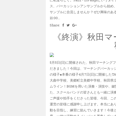
ス、パーカッションアンサンブルから始め
サンブルに合流しませんか？ぜひ興味のある方、
21:00...
Share:
《終演》秋田マ
5月5日(日)に開催された、秋田マーチン
だきました！今回は、マーチングパーカッシ
の様子●本番の様子4月7日(日)に開催したTAI
大曲中学校、美郷町立美郷中学校、秋田県立秋田
ムライン！BGMを用いた演奏・演技や、
た、スクールバンドの皆さんとも一緒に演
ご声援や拍手をくださった皆様、今回、こ
運営の皆様に感謝申し上げます。本当にあ
動を目指し、練習に励んでいきます！今後ともよろし
度、一緒に活動するメンバーを募集してい