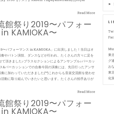
►
Read More
館祭り2019〜パフォー
L
in KAMIOKA〜
Twi
Fa
Mus
19〜パフォーマンス in KAMIOKA」に出演しました！当日はオ
東
演奏やバトン演技、ダンスなどが行われ、たくさんの方々に足を
グ
させて頂きました♪ブラスセクションによるアンサンブル♪パーカッ
お
ス&パーカッションでの合奏今回の演奏には、先日行ったアンサ
東
奏に加わっていただきました(^^)これからも音楽交流館を使わせ
化
の活動に取り組んでいきたいと思います。たくさんの拍手ありが
Read More
館祭り2019〜パフォー
in KAMIOKA〜