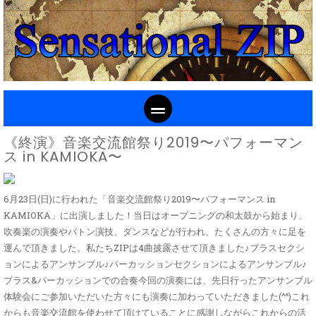
SKIP TO CONTENT
《終演》音楽交流館祭り2019〜パフォーマン
ス in KAMIOKA〜
6月23日(日)に行われた「音楽交流館祭り2019〜パフォーマンス in
KAMIOKA」に出演しました！当日はオープニングの和太鼓から始まり、
吹奏楽の演奏やバトン演技、ダンスなどが行われ、たくさんの方々に足を
運んで頂きました。私たちZIPは4曲披露させて頂きました♪ブラスセクシ
ョンによるアンサンブル♪パーカッションセクションによるアンサンブル♪
ブラス&パーカッションでの合奏今回の演奏には、先日行ったアンサンブル
体験会にご参加いただいた方々にも演奏に加わっていただきました(^^)これ
からも音楽交流館を使わせて頂けていることに感謝しながらこれからの活