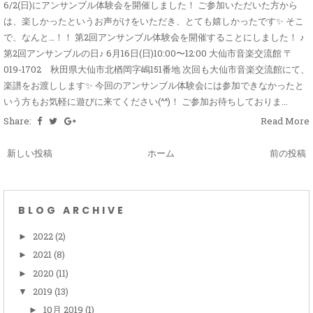
6/2(日)にアンサンブル体験会を開催しました！ ご参加いただいた方から
は、楽しかったというお声がけをいただき、とても嬉しかったです✨ そこ
で、なんと…！！ 第2回アンサンブル体験会を開催することにしました！ ♪
第2回アンサンブルの日♪ 6月16日(日)10:00〜12:00 大仙市音楽交流館 〒
019-1702 秋田県大仙市北楢岡字嶋151番地 次回も大仙市音楽交流館にて、
楽譜をお渡しします✨ 今回のアンサンブル体験会には参加できなかったと
いう方もお気軽に遊びに来てください(^^)！ ご参加お待ちしておりま...
Share:
Read More
新しい投稿
ホーム
前の投稿
BLOG ARCHIVE
2022
(2)
►
2021
(8)
►
2020
(11)
►
2019
(13)
▼
10月 2019
(1)
►