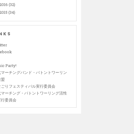
2016
(32)
2015
(34)
INKS
tter
cebook
ic Party!
北マーチングバンド・バトントワーリン
連盟
なごりフェスティバル実行委員会
北マーチング・バトントワーリング活性
実行委員会