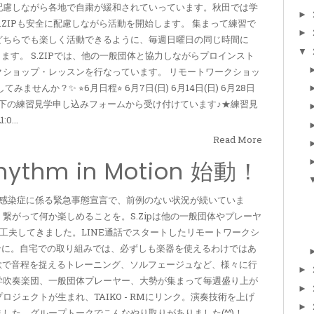
配慮しながら各地で自粛が緩和されていっています。秋田では学
►
ZIPも安全に配慮しながら活動を開始します。 集まって練習で
►
どちらでも楽しく活動できるように、毎週日曜日の同じ時間に
▼
ます。 S.ZIPでは、他の一般団体と協力しながらプロインスト
ショップ・レッスンを行なっています。 リモートワークショッ
んか？✨ ⭐︎6月日程⭐︎ 6月7日(日) 6月14日(日) 6月28日
合わせは以下の練習見学申し込みフォームから受け付けています♪★練習見
...
Read More
Rhythm in Motion 始動！
ルス感染症に係る緊急事態宣言で、前例のない状況が続いていま
繋がって何か楽しめることを。S.Zipは他の一般団体やプレーヤ
工夫してきました。LINE通話でスタートしたリモートワークシ
ンに。自宅での取り組みでは、必ずしも楽器を使えるわけではあ
グや歌で音程を捉えるトレーニング、ソルフェージュなど、様々に行
►
学吹奏楽団、一般団体プレーヤー、大勢が集まって毎週盛り上が
►
ジェクトが生まれ、TAIKO - RMにリンク。演奏技術を上げ
►
た。グループトークでこんなやり取りがありました(^^)！...