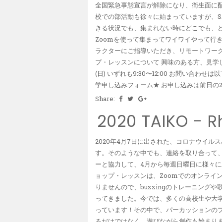
全国緊急事態宣言が解除になり、衛生面に
校での部活動も徐々に始まっていますが、S.
きる状況でも、集まれない時にどこでも、
Zoomを使って集まってワイワイやって行き
ラクターにご指導いただき、リモートワーク
プ・レッスンについて 興味のある方、見学してみませ
(日) いずれも9:30〜12:00 お問い
学申し込みフォーム★ お申し込みは前日の21:0
Share:
2020 TAIKO - 
2020年4月7日に出された、コロナウイ
す。そのような中でも、連絡を取り合って、
ーと協力して、4月から毎週日曜日に様々に
ョップ・レッスンは、Zoomでのオンライ
りませんので、buzzingのトレーニン
ってきました。今では、多くの高校生や大
っています！その中で、パーカッションのプロ
るだけではなく、遊びながら創作も始まりまし