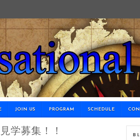
SKIP TO CONTENT
E
JOIN US
PROGRAM
SCHEDULE
CON
IP 見学募集！！
B