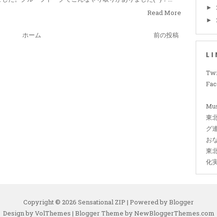
►
Read More
►
ホーム
前の投稿
L
Twi
Fa
Mus
東
グ
お
東
化
Copyright ©
2026
Sensational ZIP
| Powered by
Blogger
Design by
VolThemes
| Blogger Theme by
NewBloggerThemes.com