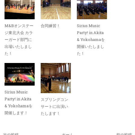
M&Bオンステー
合同練習！
Sirius Music
ジ東北大会 カラ
Party! in Akita
ーガード部門に
& Yokohamaを
出場いたしまし
開催いたしまし
た！
た！
Sirius Music
Party! in Akita
スプリングコン
& Yokohamaを
サートに出演い
開催します！
たします！
次の投稿
ホーム
前の投稿