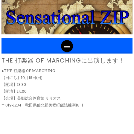
SKIP TO CONTENT
THE 打楽器 OF MARCHINGに出演します！
●THE 打楽器 OF MARCHING
【日にち】10月15日(日)
【開場】13:30
【開演】14:00
【会場】
美郷総合体育館 リリオス
〒019-1234 秋田県仙北郡美郷町飯詰糠渕18−1